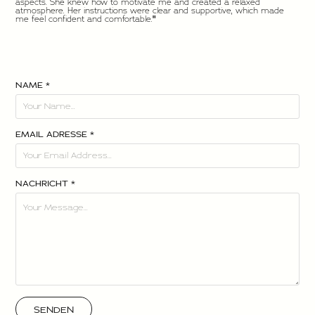
aspects. She knew how to motivate me and created a relaxed
atmosphere. Her instructions were clear and supportive, which made
me feel confident and comfortable.
"
NAME *
EMAIL ADRESSE *
NACHRICHT *
SENDEN