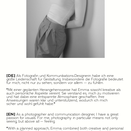
[DE]
Als Fotografin und Kommunikations-Designerin habe ich eine
große Leidenschaft für Gestaltung. Insbesondere die Fotografie bedeutet
für mich, nicht nur zu sehen, sondern vor allem —
zu fühlen.
"
Mit einer geplanten Herangehensweise hat Emma sowohl kreative als
auch persönliche Aspekte vereint. Sie verstand es, mich zu motivieren
und hat dabei eine entspannte Atmosphäre geschaffen. Ihre
Anweisungen waren klar und unterstützend, wodurch ich mich
sicher und wohl gefühlt habe.
"
[EN]
As a photographer and communication designer, I have a great
passion for visuals. For me, photography in particular means not only
seeing, but above all — feeling.
"
With a planned approach, Emma combined both creative and personal